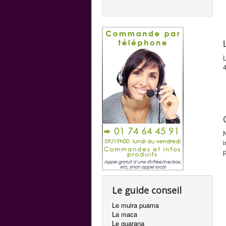
L
N
p
Le guide conseil
Le muira puama
La maca
Le guarana