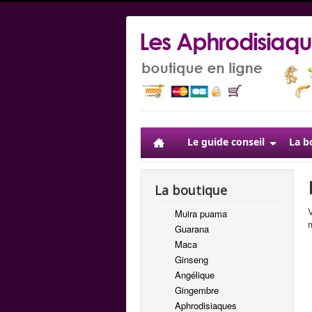
Le guide conseil
La b
La boutique
V
Muira puama
m
Guarana
Maca
Ginseng
Angélique
Gingembre
Aphrodisiaques