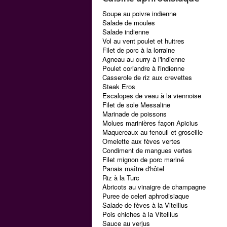
Soupe au poivre indienne
Salade de moules
Salade indienne
Vol au vent poulet et huitres
Filet de porc à la lorraine
Agneau au curry à l'indienne
Poulet coriandre à l'indienne
Casserole de riz aux crevettes
Steak Eros
Escalopes de veau à la viennoise
Filet de sole Messaline
Marinade de poissons
Molues marinières façon Apicius
Maquereaux au fenouil et groseille
Omelette aux fèves vertes
Condiment de mangues vertes
Filet mignon de porc mariné
Panais maître d'hôtel
Riz à la Turc
Abricots au vinaigre de champagne
Puree de celeri aphrodisiaque
Salade de fèves à la Vitellius
Pois chiches à la Vitellius
Sauce au verjus