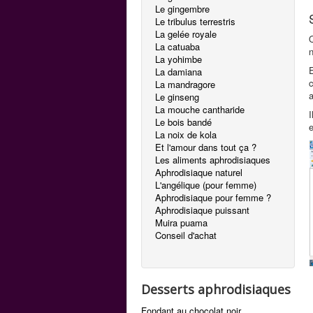
Le gingembre
Le tribulus terrestris
La gelée royale
Q
La catuaba
La yohimbe
E
La damiana
c
La mandragore
a
Le ginseng
La mouche cantharide
I
Le bois bandé
e
La noix de kola
Et l'amour dans tout ça ?
Les aliments aphrodisiaques
Aphrodisiaque naturel
L'angélique (pour femme)
Aphrodisiaque pour femme ?
Aphrodisiaque puissant
Muira puama
Conseil d'achat
Desserts aphrodisiaques
Fondant au chocolat noir