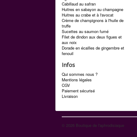
Cabillaud au safran
Huitres en sabayon au champagne
Huitres au crabe et à l'avocat
Crème de champignons à l'huile de
truffe
Sucettes au saumon fumé
Filet de dindon aux deux figues et
aux noix
Dorade en écailles de gingembre et
fenouil
Infos
Qui sommes nous ?
Mentions légales
CGV
Paiement sécurisé
Livraison
© 2026 Boutique de l'aphrodisiaque