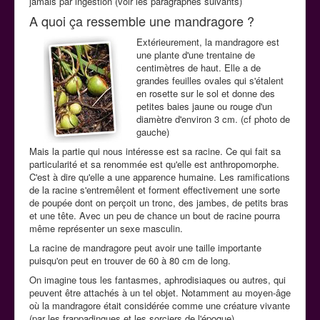
jamais par ingestion (voir les paragraphes suivants)
A quoi ça ressemble une mandragore ?
Extérieurement, la mandragore est
une plante d'une trentaine de
centimètres de haut. Elle a de
grandes feuilles ovales qui s'étalent
en rosette sur le sol et donne des
petites baies jaune ou rouge d'un
diamètre d'environ 3 cm. (cf photo de
gauche)
Mais la partie qui nous intéresse est sa racine. Ce qui fait sa
particularité et sa renommée est qu'elle est anthropomorphe.
C'est à dire qu'elle a une apparence humaine. Les ramifications
de la racine s'entremêlent et forment effectivement une sorte
de poupée dont on perçoit un tronc, des jambes, de petits bras
et une tête. Avec un peu de chance un bout de racine pourra
même représenter un sexe masculin.
La racine de mandragore peut avoir une taille importante
puisqu'on peut en trouver de 60 à 80 cm de long.
On imagine tous les fantasmes, aphrodisiaques ou autres, qui
peuvent être attachés à un tel objet. Notamment au moyen-âge
où la mandragore était considérée comme une créature vivante
(par les frappadingues et les sorciers de l'époque).