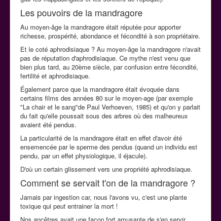
Les pouvoirs de la mandragore
Au moyen-âge la mandragore était réputée pour apporter
richesse, prospérité, abondance et fécondité à son propriétaire.
Et le coté aphrodisiaque ? Au moyen-âge la mandragore n'avait
pas de réputation d'aphrodisiaque. Ce mythe n'est venu que
bien plus tard, au 20ème siècle, par confusion entre fécondité,
fertilité et aphrodisiaque.
Également parce que la mandragore était évoquée dans
certains films des années 80 sur le moyen-age (par exemple
"La chair et le sang"de Paul Verhoeven, 1985) et qu'on y parlait
du fait qu'elle poussait sous des arbres où des malheureux
avaient été pendus.
La particularité de la mandragore était en effet d'avoir été
ensemencée par le sperme des pendus (quand un individu est
pendu, par un effet physiologique, il éjacule).
D'où un certain glissement vers une propriété aphrodisiaque.
Comment se servait t'on de la mandragore ?
Jamais par ingestion car, nous l'avons vu, c'est une plante
toxique qui peut entrainer la mort !
Nos ancêtres avait une façon fort amusante de s'en servir.